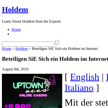
Holdem
Learn About Holdem from the Experts
Home
Home
>
Holdem
> Beteiligen SiE Sich ein Holdem im Internet
Beteiligen SiE Sich ein Holdem im Interne
August 8th, 2010
[
English
|
Italiano
]
Mit der ste