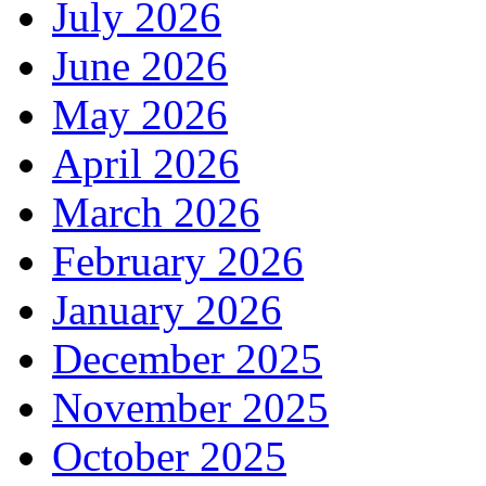
July 2026
June 2026
May 2026
April 2026
March 2026
February 2026
January 2026
December 2025
November 2025
October 2025