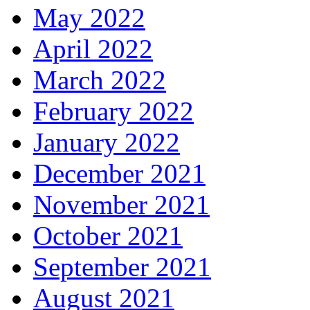
May 2022
April 2022
March 2022
February 2022
January 2022
December 2021
November 2021
October 2021
September 2021
August 2021