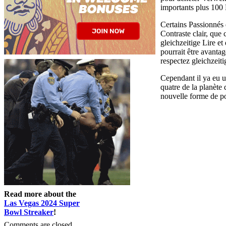
importants plus 100 
Certains Passionnés 
Contraste clair, que
gleichzeitige Lire et
pourrait être avanta
respectez gleichzeit
Cependant il ya eu 
quatre de la planète
nouvelle forme de p
Read more about the
Las Vegas 2024 Super
Bowl Streaker
!
Comments are closed.