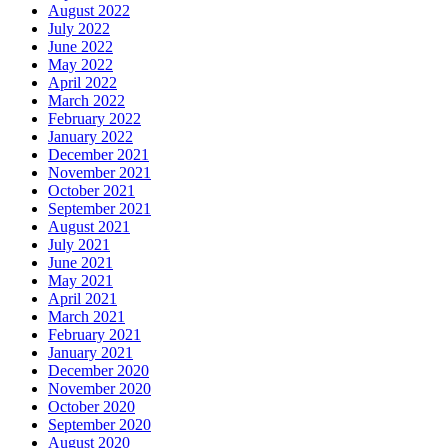
August 2022
July 2022
June 2022
May 2022
April 2022
March 2022
February 2022
January 2022
December 2021
November 2021
October 2021
September 2021
August 2021
July 2021
June 2021
May 2021
April 2021
March 2021
February 2021
January 2021
December 2020
November 2020
October 2020
September 2020
August 2020