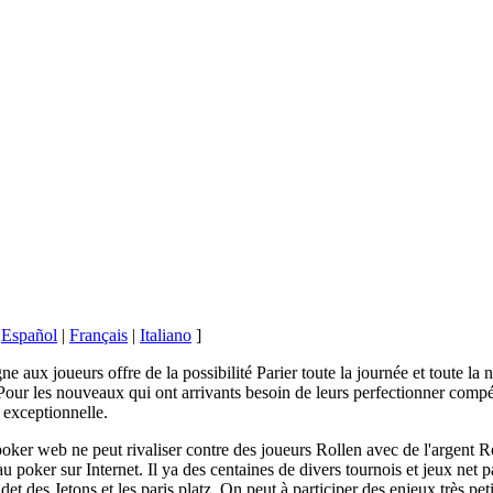
|
Español
|
Français
|
Italiano
]
 aux joueurs offre de la possibilité Parier toute la journée et toute la
7. Pour les nouveaux qui ont arrivants besoin de leurs perfectionner comp
 exceptionnelle.
oker web ne peut rivaliser contre des joueurs Rollen avec de l'argent
au poker sur Internet. Il ya des centaines de divers tournois et jeux n
et des Jetons et les paris platz. On peut à participer des enjeux très p