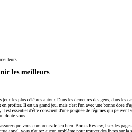
meilleurs
nir les meilleurs
 jeux les plus célèbres autour. Dans les demeures des gens, dans les ca
n profiter. Il est un grand jeu, mais c'est l'un avec une bonne dose d'agr
s, il est essentiel d'être conscient d'une poignée de régimes qui peuvent 
cun doute vous.
'assurer que vous comprenez le jeu bien. Books Review, lisez les pages 
ue appel, vous n'aurez aucun problème pour trouver des livres sur la str