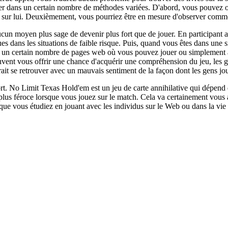
r dans un certain nombre de méthodes variées. D'abord, vous pouvez obt
 sur lui. Deuxièmement, vous pourriez être en mesure d'observer commen
cun moyen plus sage de devenir plus fort que de jouer. En participant
s dans les situations de faible risque. Puis, quand vous êtes dans une sit
 ya un certain nombre de pages web où vous pouvez jouer ou simplement a
euvent vous offrir une chance d'acquérir une compréhension du jeu, les ge
rait se retrouver avec un mauvais sentiment de la façon dont les gens jo
fort. No Limit Texas Hold'em est un jeu de carte annihilative qui dépend
 plus féroce lorsque vous jouez sur le match. Cela va certainement vous ai
ue vous étudiez en jouant avec les individus sur le Web ou dans la vie 