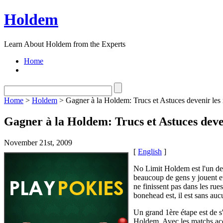
Holdem
Learn About Holdem from the Experts
Home
Home
>
Holdem
> Gagner à la Holdem: Trucs et Astuces devenir les 
Gagner à la Holdem: Trucs et Astuces deve
November 21st, 2009
[
English
]
No Limit Holdem est l'un des
beaucoup de gens y jouent et e
ne finissent pas dans les rue
bonehead est, il est sans au
Un grand 1ère étape est de s
Holdem. Avec les matchs accr