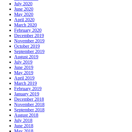
July 2020
June 2020
May 2020
April 2020
March 2020
February 2020
December 2019
November 2019
October 2019
September 2019
August 2019
July 2019
June 2019
May 2019
April 2019
March 2019
February 2019
January 2019
December 2018
November 2018
September 2018
August 2018
July 2018
June 2018
May 2018