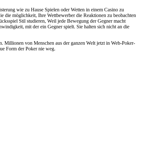
isterung wie zu Hause Spielen oder Wetten in einem Casino zu
 Sie die möglichkeit, Ihre Wettbewerber die Reaktionen zu beobachten
cksspiel Stil studieren, Weil jede Bewegung der Gegner macht
ndigkeit, mit der ein Gegner spielt. Sie halten sich nicht an die
ren. Millionen von Menschen aus der ganzen Welt jetzt in Web-Poker-
eue Form der Poker nie weg.