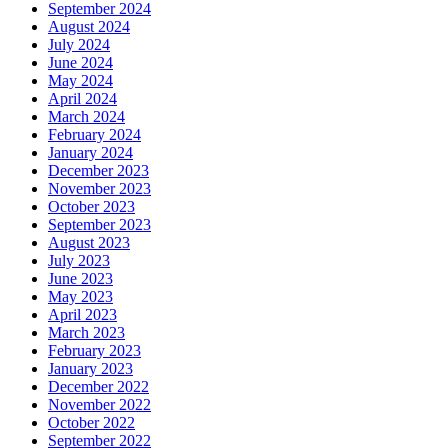
September 2024
August 2024
July 2024
June 2024
May 2024
April 2024
March 2024
February 2024
January 2024
December 2023
November 2023
October 2023
September 2023
August 2023
July 2023
June 2023
May 2023
April 2023
March 2023
February 2023
January 2023
December 2022
November 2022
October 2022
September 2022