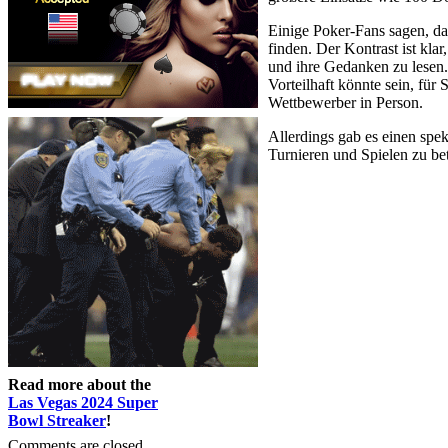
Einige Poker-Fans sagen, da
finden. Der Kontrast ist kla
und ihre Gedanken zu lesen
Vorteilhaft könnte sein, für
Wettbewerber in Person.
Allerdings gab es einen spe
Turnieren und Spielen zu be
Read more about the
Las Vegas 2024 Super
Bowl Streaker
!
Comments are closed.