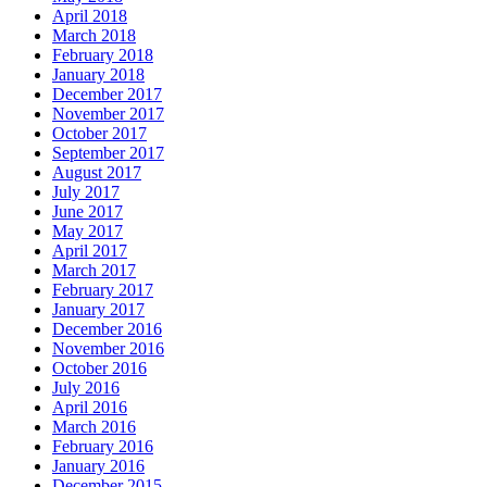
April 2018
March 2018
February 2018
January 2018
December 2017
November 2017
October 2017
September 2017
August 2017
July 2017
June 2017
May 2017
April 2017
March 2017
February 2017
January 2017
December 2016
November 2016
October 2016
July 2016
April 2016
March 2016
February 2016
January 2016
December 2015